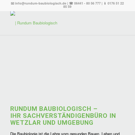
📧
info@rundum-baubiologisch.de
| ☎
06441 - 80 56 777
| 📱
0176 51 22
85 59
RUNDUM BAUBIOLOGISCH –
IHR SACHVERSTÄNDIGENBÜRO IN
WETZLAR UND UMGEBUNG
Die Baubiologie ist die Lehre vom gesunden Bauen, Leben und